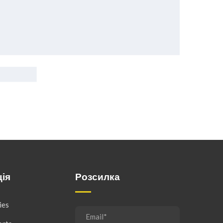
ія
Розсилка
ies