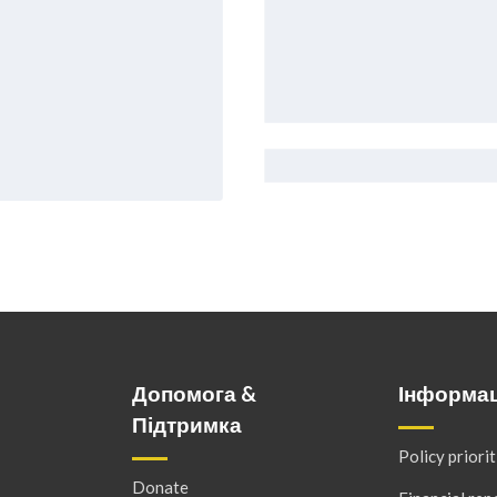
Допомога &
Інформац
Підтримка
Policy priorit
Donate