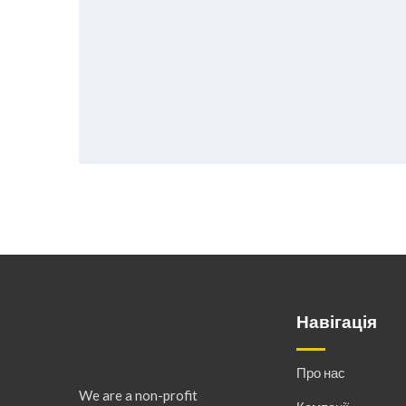
Навігація
Про нас
We are a non-profit